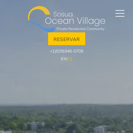
RESERVAR
+1(829)946-0709
EN
ES