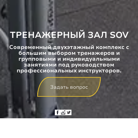
ТРЕНАЖЕРНЫЙ ЗАЛ SOV
Современный двухэтажный комплекс с
большим выбором тренажеров и
групповыми и индивидуальными
занятиями под руководством
профессиональных инструкторов.
Задать вопрос
Мы используем файлы cookie на этом
ФИТНЕС -ЦЕНТР
сайте для улучшения вашего